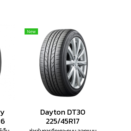
New
gy
Dayton DT30
16
225/45R17
์เอ็ม
ช่วยในการยึดเกาะถนน ออกแบบ