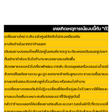
เคยเกิดเหตุการณ์แบบนี้กับ "ตัวคุ
เปลี่ยนยางใหม่ 4 เส้น แล้วศูนย์ล้อกับไม่ตรงเหมือนเดิม
ยางกินด้านในมากกว่าด้านนอก
เติมลมยางบ่อยแค่ไหนก็ไม่อยู่ในเกณฑ์มาตรฐาน ต้องคอยเติมลมอยู่บ่อยๆ
ตื่นเช้ามากำลังจะรีบไปทำงาน พบรถยางแบนติดพื้น
ขับรถพาครอบครัวไปเที่ยวพักผ่อน ขากลับ ขับรถลุยฝนหรือเจอแอ่งน้ำรถมี
สังเกตเห็นแก้มยางบวม นูน ปูด ออกมาคล้ายกับลูกมะนาว ยางบวมขึ้นมาแบบไม่ร
ยางแตกในขณะขับรถส่งลูกไปโรงเรียน หรือขณะไปทำงาน
จะเปลี่ยนยางรถยนต์แล้วไม่รู้จะเปลี่ยนยี่ห้อหรือรุ่นอะไรดี (เพราะมียี่ห้อและรุ
ยางแบบไหนถึงจะเหมาะสมกับรถของเราที่ใช้อยู่ทุกวันนี้
กลัวว่าร้านจะหลอกให้เปลี่ยนยางก่อนถึงระยะเวลา (เลขไมล์/ปี) ที่ควรจะเปลี่
ราคายางแพงเกินไป กังวลว่าถ้าเปลี่ยนยางไปแล้วจะมีเงินสำรองไม่พอใช้จ่า