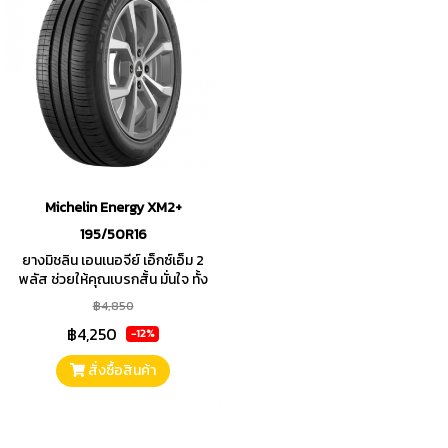
Michelin Energy XM2+
195/50R16
ยางมิชลิน เอนเนอจีย์ เอ็กซ์เอ็ม 2
พลัส ช่วยให้คุณเบรกสั้น มั่นใจ ทั้ง
ยางใหม่และใกล้หมดดอก พร้อมด้าย
฿4,850
อายุการใช้งาน
฿4,250
-12%
สั่งซื้อสินค้า