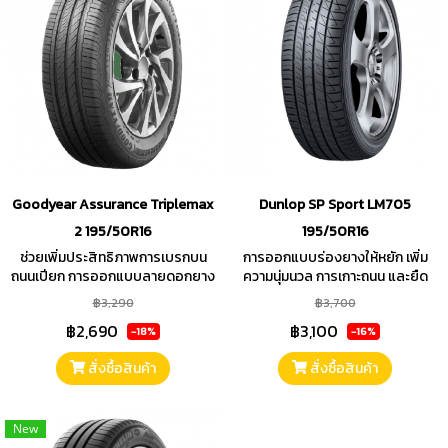
Goodyear Assurance Triplemax
Dunlop SP Sport LM705
2 195/50R16
195/50R16
ช่วยเพิ่มประสิทธิภาพการเบรกบน
การออกแบบร่องยางให้หยัก เพิ่ม
ถนนเปียก การออกแบบลายดอกยาง
ความนุ่มนวล การเกาะถนน และยืด
เป็นอสมมาตรเพิ่มสมรรถนะ
อายุการใช้งานให้ยาวนานกว่าเดิม
฿3,290
฿3,700
฿2,690
฿3,100
-18%
-16%
สั่งซื้อสินค้า
สั่งซื้อสินค้า
New