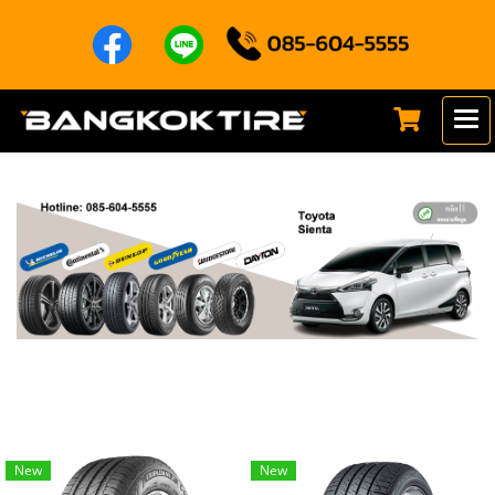
New
New