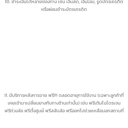
10. ชำระเงินได้หลายช่องทาง เช่น เงินสด, เงินโอน, รูดบัตรเครดิต
หรือผ่อนชำระบัตรเครดิต
11. มีบริการหลังการขาย ฟรี!!! ตลอดอายุการใช้งาน (เฉพาะลูกค้าที่
เคยเข้ามาเปลี่ยนยางกับทางร้านเท่านั้น) เช่น ฟรีเติมไนโตรเจน
ฟรีถ่วงล้อ ฟรีตั้งศูนย์ ฟรีสลับล้อ ฟรีออกไปช่วยเหลือนอกสถานที่