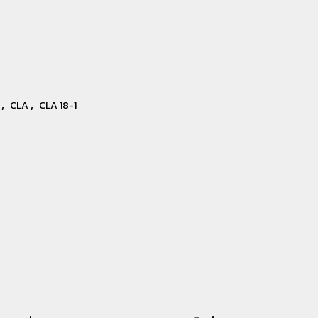
,
,
์
CLA
CLA 18-1