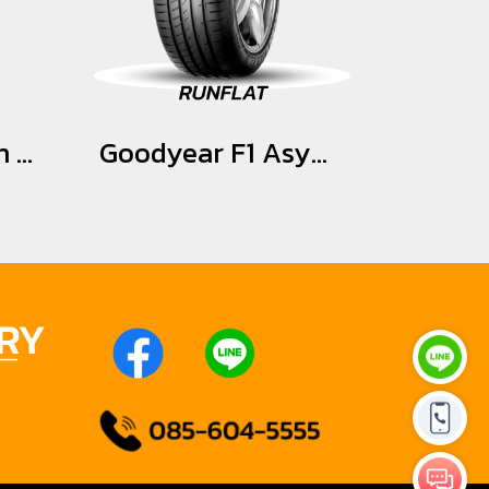
Yokohama Advan dB V553 225/40R18
Goodyear F1 Asymmetric 2 MOE *Runflat 225/40R18