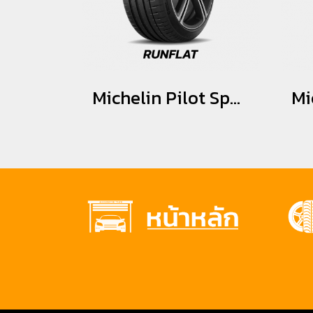
Michelin Pilot Sport 4 ZP (PS4) *Runflat 225/40R18