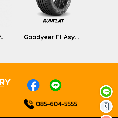
Pirelli P-ZERO [PZ4] *MOE *Runflat 245/35R20
Goodyear F1 Asymmetric 3 MOE *Runflat 275/35R19