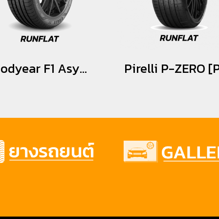
Goodyear F1 Asymmetric 3 MOE *Runflat 245/40R19