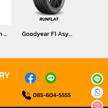
Yokohama Advan Sport V105S ZPS *Runflat 255/40R18
Goodyear F1 Asymmetric 3 *Star *RSC *Runflat 255/35R19