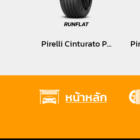
Pirelli Cinturato P7 *Runflat *MOE 225/45R18