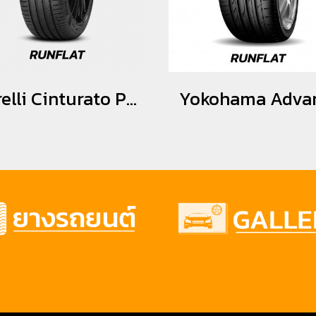
Pirelli Cinturato P7 *Runflat *MOE 255/40R18