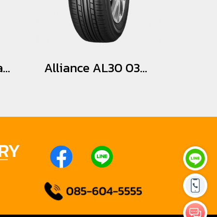
Goodyear Assurance Triplemax 2 215/60R17
Alliance AL30 030EX 215/55R17