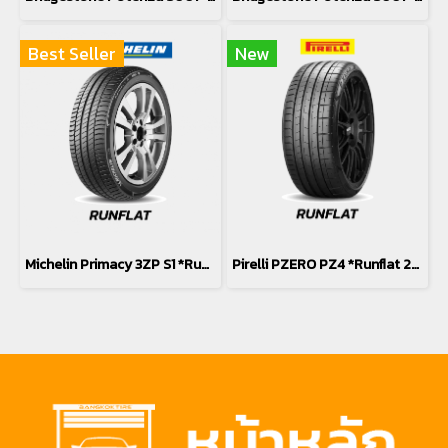
Best Seller
New
Michelin Primacy 3ZP S1 *Runflat 245/45R19
Pirelli PZERO PZ4 *Runflat 245/45R19