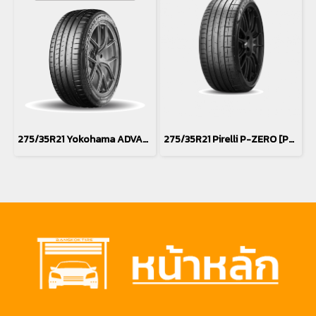
275/35R21 Yokohama ADVAN Sport EV V108 (Silent Foam) *Japan
275/35R21 Pirelli P-ZERO [PZ4] T1 NCS ELT