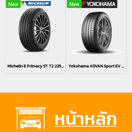
New
New
Michelin E Primacy ST T2 235/45R18
Yokohama ADVAN Sport EV V108 (Silent Foam) *Japan 235/45R18