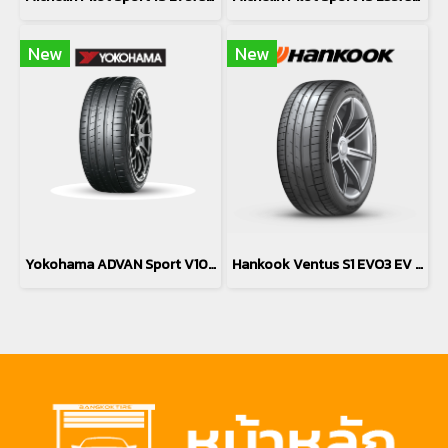
New
New
Yokohama ADVAN Sport V107 275/30R20
Hankook Ventus S1 EVO3 EV K127 *T0 235/40R19