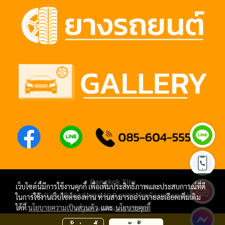
Bangkok Tire
เว็บไซต์นี้มีการใช้งานคุกกี้ เพื่อเพิ่มประสิทธิภาพและประสบการณ์ที่ดี
288/1 สุขาภิบาล 5 ซอย 10/1 แขวง ท่าแร้ง เขต บางเขน
ในการใช้งานเว็บไซต์ของท่าน ท่านสามารถอ่านรายละเอียดเพิ่มเติม
กรุงเทพมหานคร 10220
ได้ที่
นโยบายความเป็นส่วนตัว
และ
นโยบายคุกกี้
โทร 085-604-5555 หรือ 064-867-8028