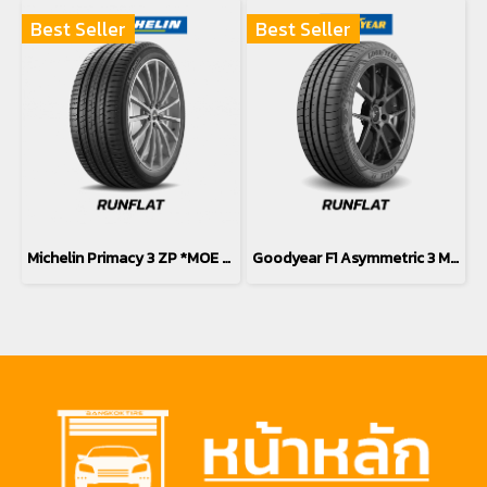
Best Seller
Best Seller
Michelin Primacy 3 ZP *MOE *Runflat 225/45R18
Goodyear F1 Asymmetric 3 MOE *Runflat 225/45R18