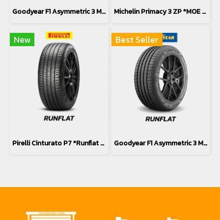
Goodyear F1 Asymmetric 3 MOE *Runflat 245/40R19
Michelin Primacy 3 ZP *MOE *Runflat 245/40R19
New
Best Seller
Pirelli Cinturato P7 *Runflat *MOE 245/40R19
Goodyear F1 Asymmetric 3 MOE *Runflat 275/35R19