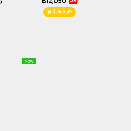
฿12,050
่
-6%
สั่งซื้อสินค้า
New