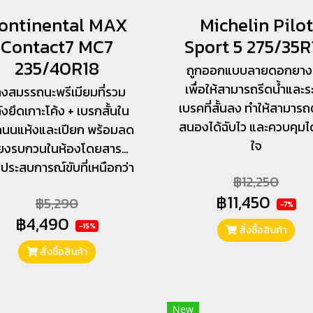
ontinental MAX
Michelin Pilot
Contact7 MC7
Sport 5 275/35R
235/40R18
ถูกออกแบบลายดอกยาง
เพื่อให้สามารถรีดน้ำและร
งสมรรถนะพรีเมียมที่รวม
เบรคที่สั้นลง ทำให้สามาร
ังยึดเกาะโค้ง + เบรกสั้นใน
สนองได้ฉับไว และควบคุมได้
งถนนแห้งและเปียก พร้อมลด
ใจ
ียงรบกวนในห้องโดยสาร…
่อประสบการณ์ขับที่เหนือกว่า
฿12,250
฿11,450
฿5,290
-7%
฿4,490
-15%
สั่งซื้อสินค้า
สั่งซื้อสินค้า
New