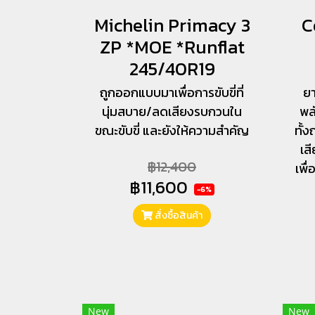
Michelin Primacy 3
C
ZP *MOE *Runflat
245/40R19
ถูกออกแบบมาเพื่อการขับขี่ที่
ยา
นุ่มสบาย/ลดเสียงรบกวนใน
พล
ขณะขับขี่ และยังให้ความสำคัญ
ทั้
เส
฿12,400
เพื
฿11,600
-6%
สั่งซื้อสินค้า
New
New